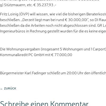
g) Stützmauern, etc. € 35.237,93 .-
Fritz Loinig (ÖVP) will wissen, wie viel die bisherigen Beraterko
beschließen. „Derzeit liegt man bei rund € 30.000,00!“, so DI Raue
beschließen da die Arbeiten noch nicht abgeschlossen sind. GR L
Ingenieurbüros in Rechnung gestellt wurden für die es keine eige
Die Wohnungsvergaben (insgesamt 5 Wohnungen und 1 Carport) e
Kommunalkredit PC GmbH mit € 77.000,00
Bürgermeister Karl Fadinger schließt um 20:00 Uhr den öffentlic
← ZURÜCK
Schreibe einen Kommentar