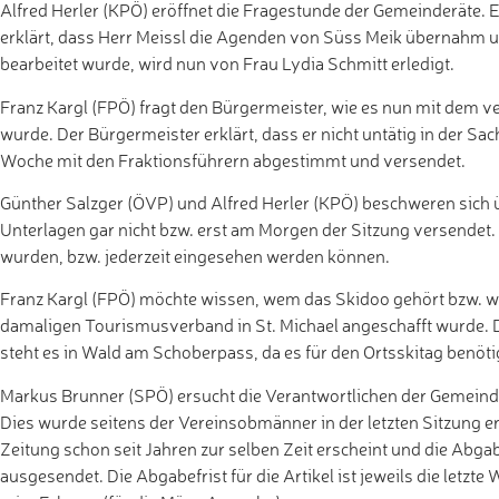
Alfred Herler (KPÖ) eröffnet die Fragestunde der Gemeinderäte. 
erklärt, dass Herr Meissl die Agenden von Süss Meik übernahm 
bearbeitet wurde, wird nun von Frau Lydia Schmitt erledigt.
Franz Kargl (FPÖ) fragt den Bürgermeister, wie es nun mit dem 
wurde. Der Bürgermeister erklärt, dass er nicht untätig in der S
Woche mit den Fraktionsführern abgestimmt und versendet.
Günther Salzger (ÖVP) und Alfred Herler (KPÖ) beschweren sich
Unterlagen gar nicht bzw. erst am Morgen der Sitzung versendet.
wurden, bzw. jederzeit eingesehen werden können.
Franz Kargl (FPÖ) möchte wissen, wem das Skidoo gehört bzw. wo s
damaligen Tourismusverband in St. Michael angeschafft wurde. Da
steht es in Wald am Schoberpass, da es für den Ortsskitag benöti
Markus Brunner (SPÖ) ersucht die Verantwortlichen der Gemeinde
Dies wurde seitens der Vereinsobmänner in der letzten Sitzung e
Zeitung schon seit Jahren zur selben Zeit erscheint und die Abg
ausgesendet. Die Abgabefrist für die Artikel ist jeweils die letzte