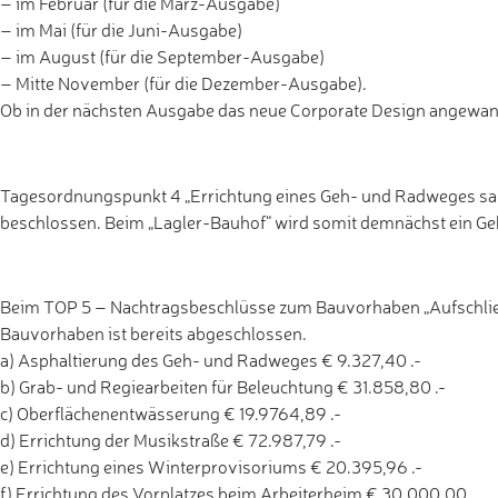
– im Februar (für die März-Ausgabe)
– im Mai (für die Juni-Ausgabe)
– im August (für die September-Ausgabe)
– Mitte November (für die Dezember-Ausgabe).
Ob in der nächsten Ausgabe das neue Corporate Design angewand
Tagesordnungspunkt 4 „Errichtung eines Geh- und Radweges sa
beschlossen. Beim „Lagler-Bauhof“ wird somit demnächst ein G
Beim TOP 5 – Nachtragsbeschlüsse zum Bauvorhaben „Aufschließ
Bauvorhaben ist bereits abgeschlossen.
a) Asphaltierung des Geh- und Radweges € 9.327,40 .-
b) Grab- und Regiearbeiten für Beleuchtung € 31.858,80 .-
c) Oberflächenentwässerung € 19.9764,89 .-
d) Errichtung der Musikstraße € 72.987,79 .-
e) Errichtung eines Winterprovisoriums € 20.395,96 .-
f) Errichtung des Vorplatzes beim Arbeiterheim € 30.000,00