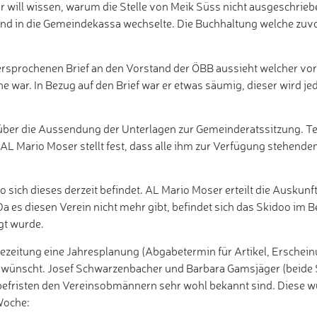
Er will wissen, warum die Stelle von Meik Süss nicht ausgeschrie
und in die Gemeindekassa wechselte. Die Buchhaltung welche zuv
versprochenen Brief an den Vorstand der ÖBB aussieht welcher vo
ache war. In Bezug auf den Brief war er etwas säumig, dieser wird
 über die Aussendung der Unterlagen zur Gemeinderatssitzung. 
 AL Mario Moser stellt fest, dass alle ihm zur Verfügung stehend
ich dieses derzeit befindet. AL Mario Moser erteilt die Auskunft
 es diesen Verein nicht mehr gibt, befindet sich das Skidoo im B
gt wurde.
zeitung eine Jahresplanung (Abgabetermin für Artikel, Erscheinu
rwünscht. Josef Schwarzenbacher und Barbara Gamsjäger (beide SP
abefristen den Vereinsobmännern sehr wohl bekannt sind. Diese w
 Woche: